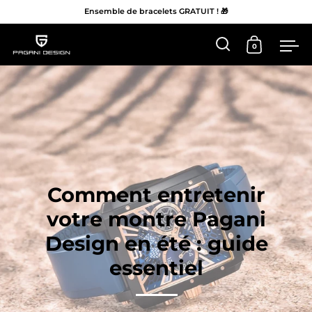
Ensemble de bracelets GRATUIT ! 🎁
0
Ouvrir 'Recherc
Ouvrir le 
Me
Aller au contenu
Comment entretenir
votre montre Pagani
Design en été : guide
essentiel