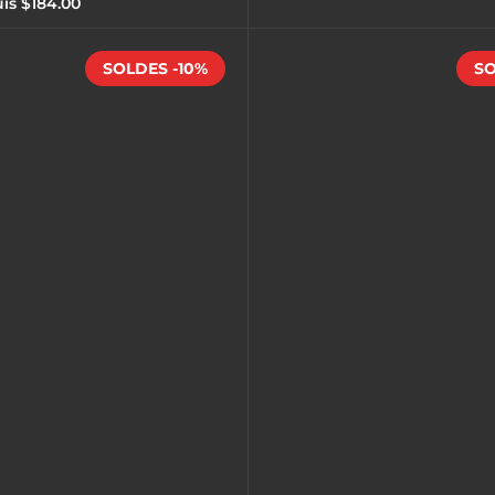
is $184.00
SOLDES -10%
SO