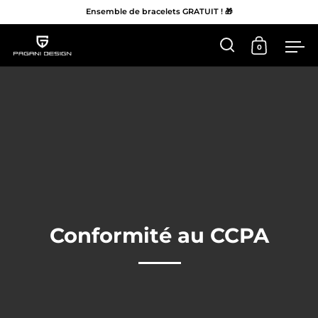
Ensemble de bracelets GRATUIT ! 🎁
0
Ouvrir 'Recherc
Ouvrir le 
Me
Aller au contenu
Conformité au CCPA