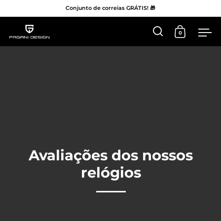
Conjunto de correias GRÁTIS! 🎁
0
Abrir 'Pesquisar
Abrir Car
Me
Ir para o conteúdo
Avaliações dos nossos
relógios