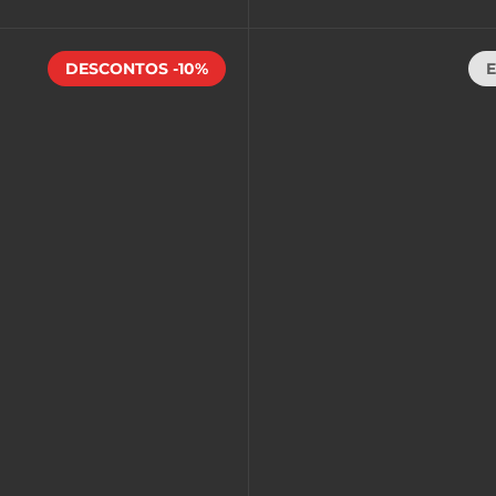
DESCONTOS -10%