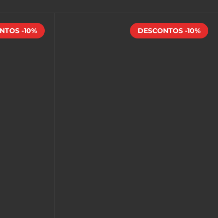
NTOS -10%
DESCONTOS -10%